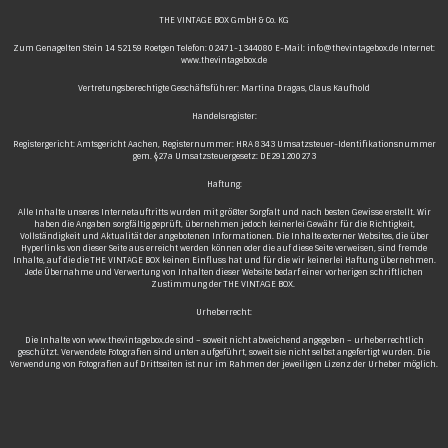
THE VINTAGE BOX GmbH & Co. KG
Zum Genagelten Stein 14 52159 Roetgen Telefon: 02471-1344080 E-Mail: info@thevintagebox.de Internet:
www.thevintagebox.de
Vertretungsberechtigte Geschäftsführer: Martina Dragas, Claus Kaufhold
Handelsregister:
Registergericht: Amtsgericht Aachen, Registernummer: HRA 8343 Umsatzsteuer-Identifikationsnummer
gem. §27a Umsatzsteuergesetz: DE291200273
Haftung:
Alle Inhalte unseres Internetauftritts wurden mit größter Sorgfalt und nach besten Gewisse erstellt. Wir
haben die Angaben sorgfältig geprüft, übernehmen jedoch keinerlei Gewähr für die Richtigkeit,
Vollständigkeit und Aktualität der angebotenen Informationen. Die Inhalte externer Websites, die über
Hyperlinks von dieser Seite aus erreicht werden können oder die auf diese Seite verweisen, sind fremde
Inhalte, auf die die THE VINTAGE BOX keinen Einfluss hat und für die wir keinerlei Haftung übernehmen.
Jede Übernahme und Verwertung von Inhalten dieser Website bedarf einer vorherigen schriftlichen
Zustimmung der THE VINTAGE BOX.
Urheberrecht:
Die Inhalte von www.thevintagebox.de sind – soweit nicht abweichend angegeben – urheberrechtlich
geschützt. Verwendete Fotografien sind unten aufgeführt, soweit sie nicht selbst angefertigt wurden. Die
Verwendung von Fotografien auf Drittseiten ist nur im Rahmen der jeweiligen Lizenz der Urheber möglich.